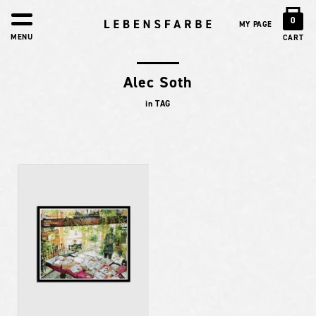
0
MY PAGE
MENU
CART
Alec Soth
in TAG