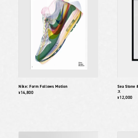
Nike: Form Follows Motion
Sea Stone 
ス
14,800
¥
12,000
¥