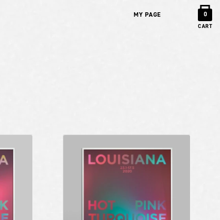
MY PAGE
0
CART