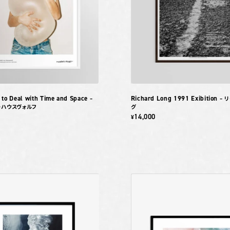
 to Deal with Time and Space
Richard Long 1991 Exibition
–
– 
・ハウスヴォルフ
グ
14,000
¥