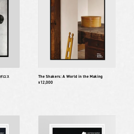
The Shakers: A World in the Making
コポロス
12,000
¥