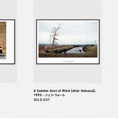
A Sudden Gust of Wind (after Hokusai),
1993
– ジェフ・ウォール
SOLD OUT