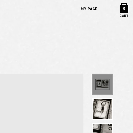
MY PAGE
0
CART