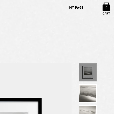
MY PAGE
0
CART