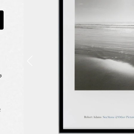
ラ
与
写