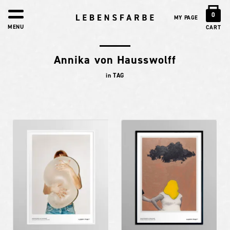
0
MY PAGE
MENU
CART
Annika von Hausswolff
in TAG