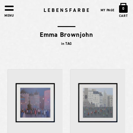
0
MY PAGE
MENU
CART
Emma Brownjohn
in TAG