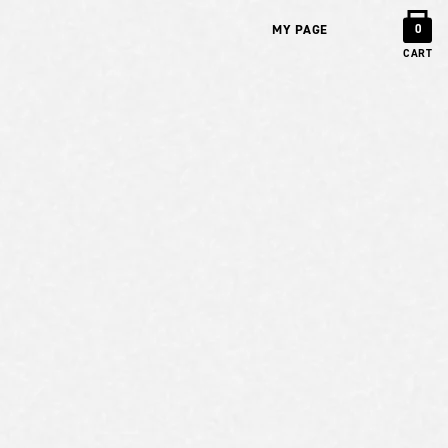
MY PAGE
0
CART