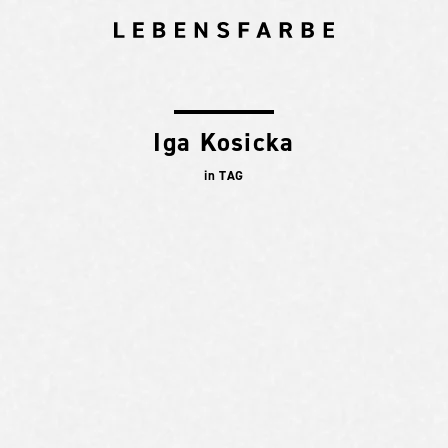
Iga Kosicka
in TAG