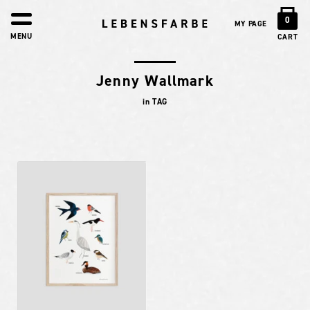
0
MY PAGE
MENU
CART
Jenny Wallmark
in TAG