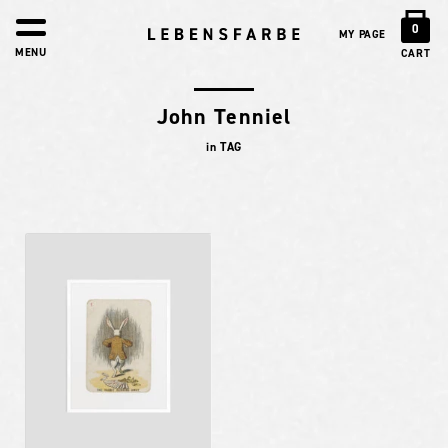
0
MY PAGE
MENU
CART
John Tenniel
in TAG