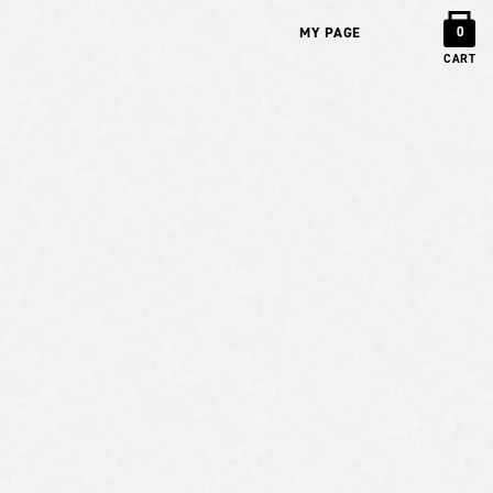
MY PAGE
0
CART