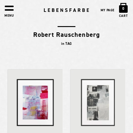
0
MY PAGE
MENU
CART
Robert Rauschenberg
in TAG