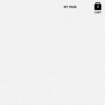
MY PAGE
0
CART