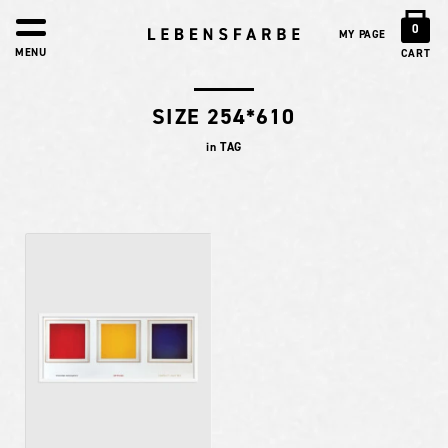
0
MY PAGE
MENU
CART
SIZE 254*610
in TAG