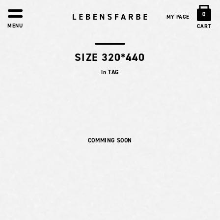
0
MY PAGE
MENU
CART
SIZE 320*440
in TAG
COMMING SOON