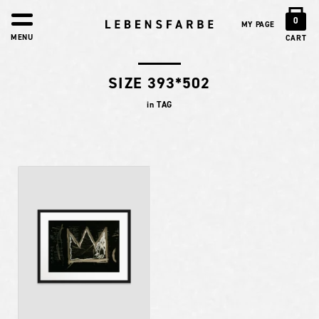
0
MY PAGE
MENU
CART
SIZE 393*502
in TAG