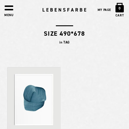
0
MY PAGE
MENU
CART
SIZE 490*678
in TAG