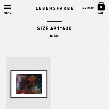
0
MY PAGE
MENU
CART
SIZE 491*600
in TAG