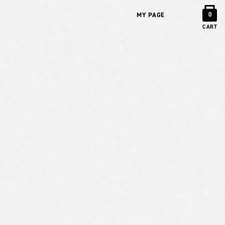
MY PAGE
0
CART