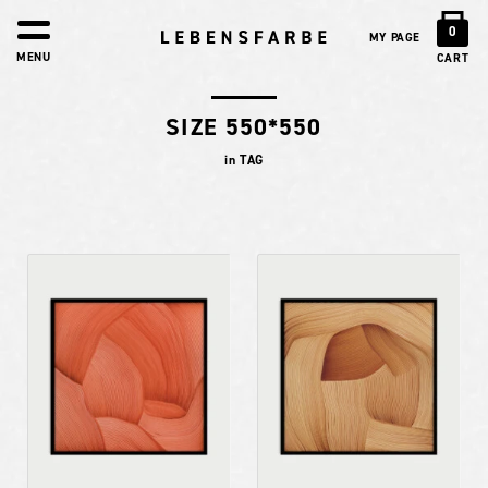
0
MY PAGE
MENU
CART
SIZE 550*550
in TAG