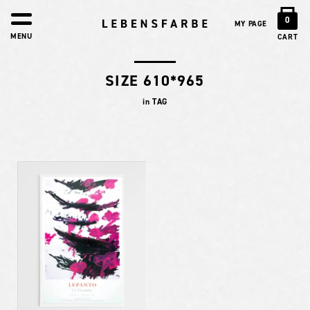
0
MY PAGE
MENU
CART
SIZE 610*965
in TAG