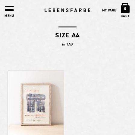
0
MY PAGE
MENU
CART
SIZE A4
in TAG