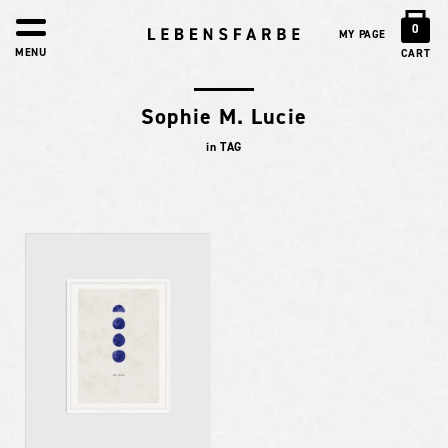
0
MY PAGE
MENU
CART
Sophie M. Lucie
in TAG