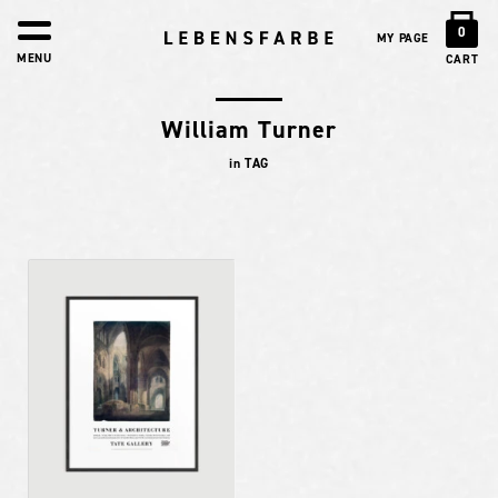
0
MY PAGE
MENU
CART
William Turner
in TAG