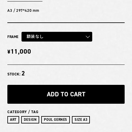
A3 / 297*420 mm
額装なし
FRAME
11,000
¥
2
STOCK:
ADD TO CART
CATEGORY / TAG
ART
DESIGN
POUL GERNES
SIZE A3