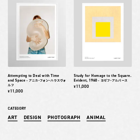
Attempting to Deal with Time
Study for Homage to the Square.
and Space
Evident, 1960
– アニカ・フォン・ハウスヴォ
– ヨゼフ・アルバース
ルフ
11,000
¥
11,000
¥
CATEGORY
ART
DESIGN
PHOTOGRAPH
ANIMAL