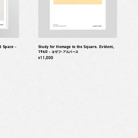
nd Space
Study for Homage to the Square. Evident,
–
1960
– ヨゼフ・アルバース
11,000
¥