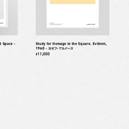
nd Space
Study for Homage to the Square. Evident,
–
1960
– ヨゼフ・アルバース
11,000
¥