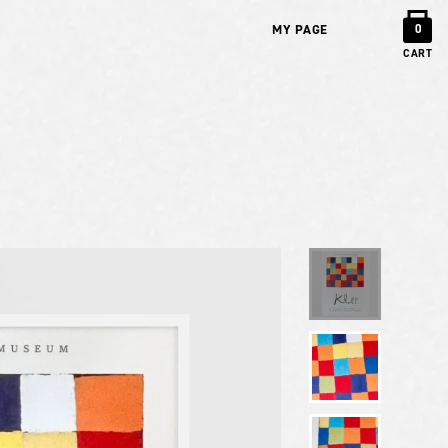
MY PAGE
0
CART