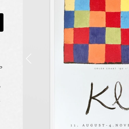
っ
の
ま
理