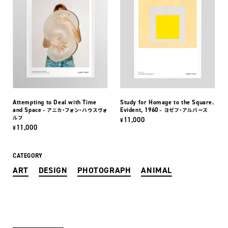
Attempting to Deal with Time
Study for Homage to the Square.
and Space
Evident, 1960
– アニカ・フォン・ハウスヴォ
– ヨゼフ・アルバース
ルフ
11,000
¥
11,000
¥
CATEGORY
ART
DESIGN
PHOTOGRAPH
ANIMAL