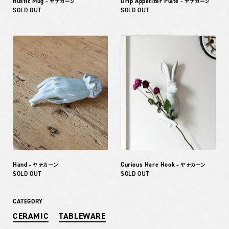
Rustic Mug
Drip Appetizer Plate
– ヤナカーン
– ヤナカーン
SOLD OUT
SOLD OUT
Hand
Curious Hare Hook
– ヤナカーン
– ヤナカーン
SOLD OUT
SOLD OUT
CATEGORY
CERAMIC
TABLEWARE