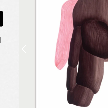
作
ク
ェ
示