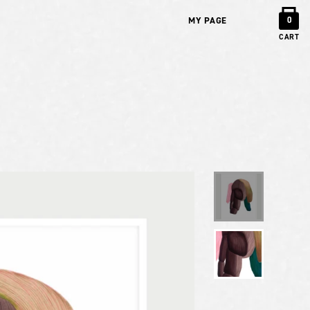
MY PAGE
0
CART