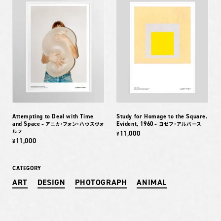
Attempting to Deal with Time
Study for Homage to the Square.
and Space
Evident, 1960
– アニカ・フォン・ハウスヴォ
– ヨゼフ・アルバース
ルフ
11,000
¥
11,000
¥
CATEGORY
ART
DESIGN
PHOTOGRAPH
ANIMAL