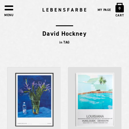
0
MY PAGE
MENU
CART
David Hockney
in TAG