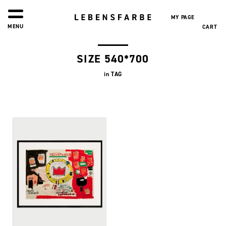
0
MY PAGE
MENU
CART
SIZE 540*700
in TAG