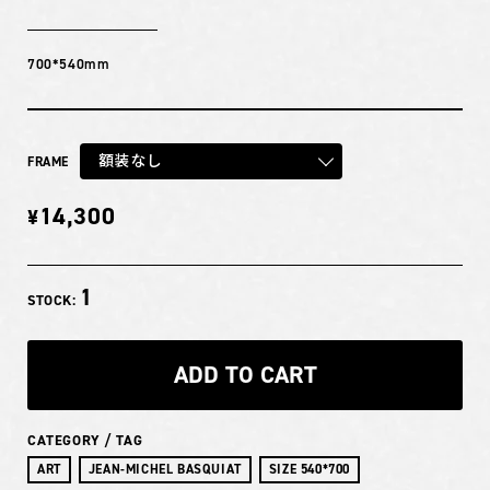
700*540mm
額装なし
FRAME
14,300
¥
1
STOCK:
ADD TO CART
CATEGORY / TAG
ART
JEAN-MICHEL BASQUIAT
SIZE 540*700