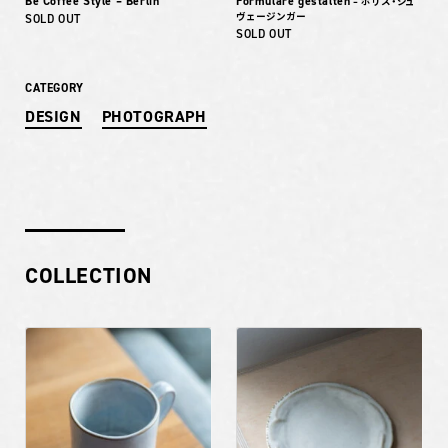
Be Coffee Style – Berlin
Formulare gestalten
– ボリス・シュ
ヴェージンガー
SOLD OUT
SOLD OUT
CATEGORY
DESIGN
PHOTOGRAPH
COLLECTION