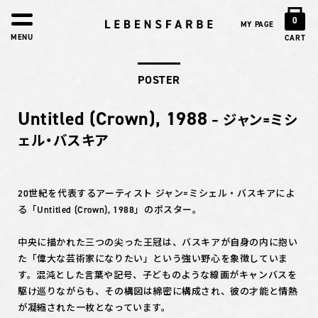
0
MY PAGE
MENU
CART
POSTER
Untitled (Crown), 1988
– ジャン=ミシ
ェル・バスキア
20世紀を代表するアーティスト ジャン=ミシェル・バスキアによ
る「Untitled (Crown), 1988」のポスター。
中央に描かれた三つの尖った王冠は、バスキアが自身の内に抱い
た「偉大な芸術家になりたい」という強い野心を象徴していま
す。混沌とした言葉や記号、子どものような線画がキャンバスを
駆け巡りながらも、その構図は綿密に構成され、彼の才能と情熱
が凝縮された一枚となっています。