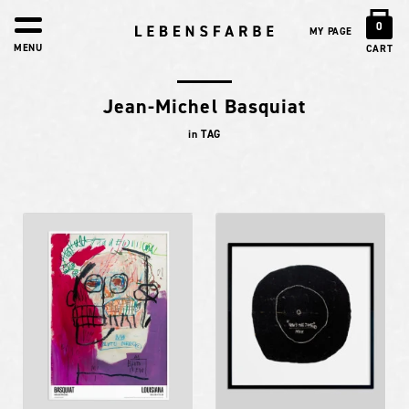
0
MY PAGE
MENU
CART
Jean-Michel Basquiat
in TAG