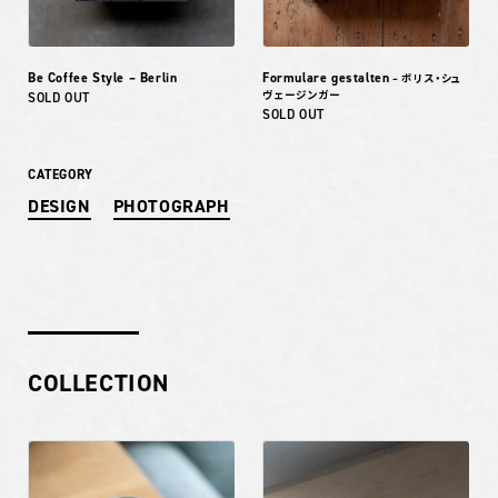
Be Coffee Style – Berlin
Formulare gestalten
– ボリス・シュ
ヴェージンガー
SOLD OUT
SOLD OUT
CATEGORY
DESIGN
PHOTOGRAPH
COLLECTION