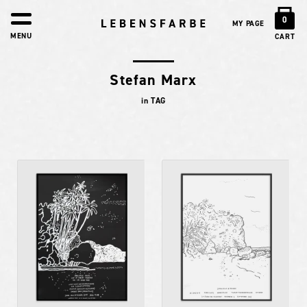
0
MY PAGE
MENU
CART
Stefan Marx
in TAG