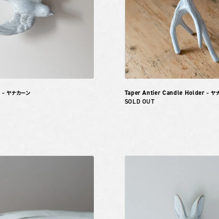
d
Taper Antier Candle Holder
– ヤナカーン
– ヤ
SOLD OUT