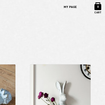
MY PAGE
0
CART